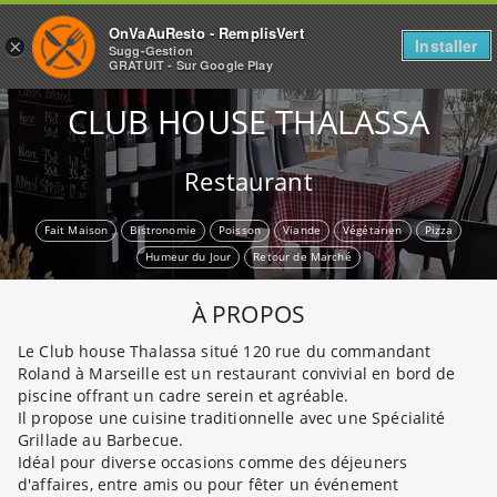
OnVaAuResto - RemplisVert
Installer
×
Sugg-Gestion
GRATUIT - Sur Google Play
CLUB HOUSE THALASSA
Restaurant
Fait Maison
Bistronomie
Poisson
Viande
Végétarien
Pizza
Humeur du Jour
Retour de Marché
À PROPOS
Le Club house Thalassa situé 120 rue du commandant
Roland à Marseille est un restaurant convivial en bord de
piscine offrant un cadre serein et agréable.
Il propose une cuisine traditionnelle avec une Spécialité
Grillade au Barbecue.
Idéal pour diverse occasions comme des déjeuners
d'affaires, entre amis ou pour fêter un événement