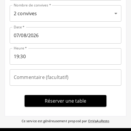
Nombre de convives
*
2 convives
Date
*
Heure
*
Commentaire (facultatif)
Réserver une table
Ce service est généreusement proposé par
OnVaAuResto